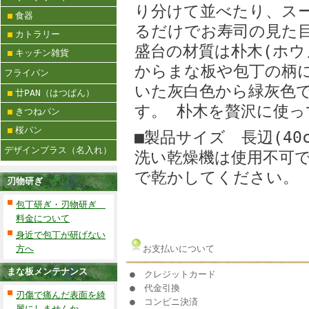
り分けて並べたり、ス
食器
るだけでお寿司の見た
カトラリー
盛台の材質は朴木(ホウ
キッチン雑貨
からまな板や包丁の柄
フライパン
いた灰白色から緑灰色
廿PAN（はつぱん）
す。 朴木を贅沢に使
きつねパン
桜パン
■製品サイズ 長辺(40c
デザインプラス（名入れ）
洗い乾燥機は使用不可
で乾かしてください。
刃物研ぎ
包丁研ぎ・刃物研ぎ
料金について
身近で包丁が研げない
方へ
お支払いについて
まな板メンテナンス
● クレジットカード
● 代金引換
刃傷で痛んだ表面を綺
● コンビニ決済
麗にしませんか