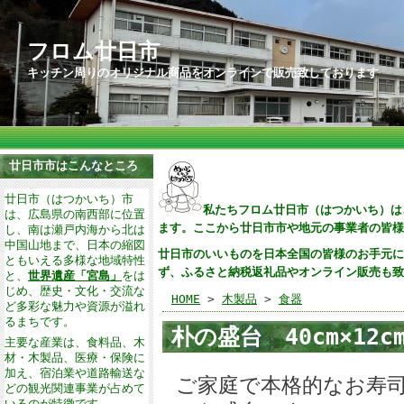
フロム廿日市
キッチン周りのオリジナル商品をオンラインで販売致しております
廿日市市はこんなところ
廿日市（はつかいち）市
私
たちフロム廿日市（はつかいち）は
は、広島県の南西部に位置
ます。ここから廿日市市や地元の事業者の皆様
し、南は瀬戸内海から北は
中国山地まで、日本の縮図
廿日市のいいものを日本全国の皆様のお手元に
ともいえる多様な地域特性
ず、ふるさと納税返礼品やオンライン販売も致
と、
世界遺産「宮島」
をは
じめ、歴史・文化・交流な
HOME
>
木製品
>
食器
ど多彩な魅力や資源が溢れ
るまちです。
朴の盛台 40cm×12c
主要な産業は、食料品、木
材・木製品、医療・保険に
加え、宿泊業や道路輸送な
ご家庭で本格的なお寿
どの観光関連事業が占めて
いるのが特徴です。