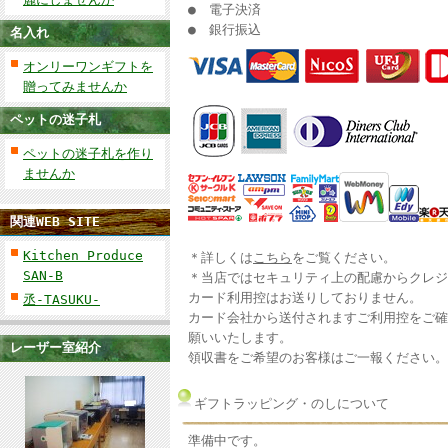
● 電子決済
● 銀行振込
名入れ
オンリーワンギフトを
贈ってみませんか
ペットの迷子札
ペットの迷子札を作り
ませんか
関連WEB SITE
Kitchen Produce
＊詳しくは
こちら
をご覧ください。
SAN-B
＊当店ではセキュリティ上の配慮からクレジ
カード利用控はお送りしておりません。
丞-TASUKU-
カード会社から送付されますご利用控をご確
願いいたします。
レーザー室紹介
領収書をご希望のお客様はご一報ください。
ギフトラッピング・のしについて
準備中です。