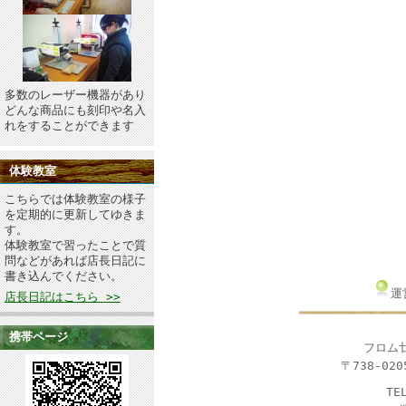
多数のレーザー機器があり
どんな商品にも刻印や名入
れをすることができます
体験教室
こちらでは体験教室の様子
を定期的に更新してゆきま
す。
体験教室で習ったことで質
問などがあれば店長日記に
書き込んでください。
運
店長日記はこちら >>
携帯ページ
フロム
〒738-020
TEL&