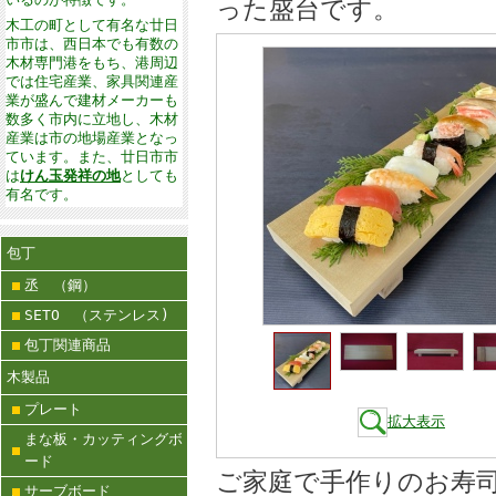
った盛台です。
木工の町として有名な廿日
市市は、西日本でも有数の
木材専門港をもち、港周辺
では住宅産業、家具関連産
業が盛んで建材メーカーも
数多く市内に立地し、木材
産業は市の地場産業となっ
ています。また、廿日市市
は
けん玉発祥の地
としても
有名です。
包丁
丞 （鋼）
SETO （ステンレス)
包丁関連商品
木製品
プレート
拡大表示
まな板・カッティングボ
ード
ご家庭で手作りのお寿
サーブボード